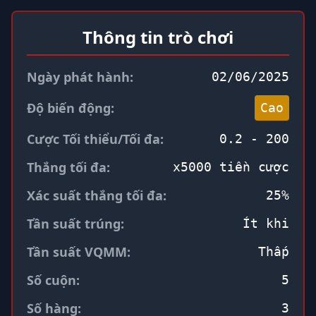
Thông tin trò chơi
Ngày phát hành:
02/06/2025
Độ biến động:
Cao
Cược Tối thiểu/Tối đa:
0.2 - 200
Thắng tối đa:
x5000 tiền cược
Xác suất thắng tối đa:
25%
Tần suất trúng:
Ít khi
Tần suất VQMM:
Thấp
Số cuộn:
5
Số hàng:
3